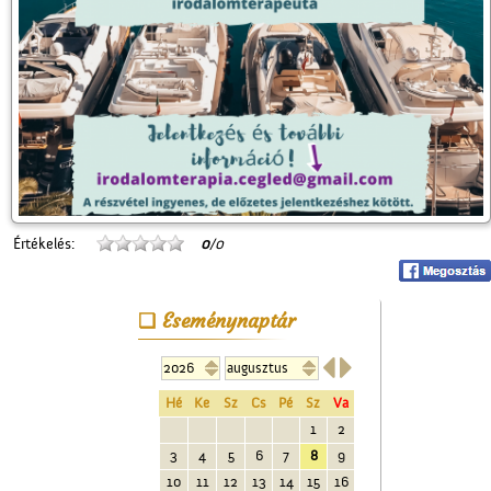
Értékelés:
0
/0
Eseménynaptár


Hé
Ke
Sz
Cs
Pé
Sz
Va
1
2
3
4
5
6
7
8
9
10
11
12
13
14
15
16