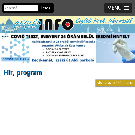
MENÜ
Hír, program
vissza az előző oldalra