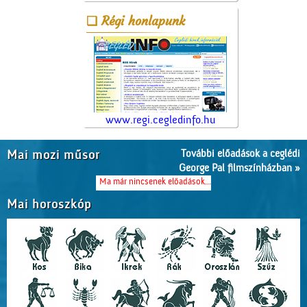
Régi honlapunk
www.regi.cegledinfo.hu
További előadások a ceglédi
Mai mozi műsor
George Pal filmszínházban »
Ma már nincsenek előadások...
Mai horoszkóp