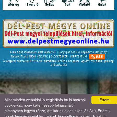
A lap
0.317
másodperc alatt készült el. |
Copyright 2026 © Cegledinfo
, design by:
Tánczos Tibor
|
ÍRJON NEKÜNK!
|
OLDALTÉRKÉP
|
IMPRESSZUM
|
|
A látogatók száma 2018.11.11-től:
22718201
| Ebben a hónapban:
43187
| Ma:
1870
| jelenleg:
1
|
Statisztika
Mint minden weboldal, a cegledinfo.hu is használ
Értem
cookie-kat, hogy kellemesebb felhasználói
élményben legyen része, amikor az oldalunkon jár. Az « Értem »
gomb lenyomásával hozzájárul, hogy elfogadja őket. További