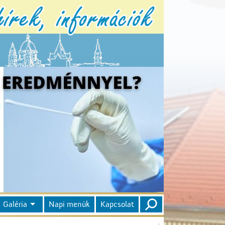
Galéria
Napi menük
Kapcsolat