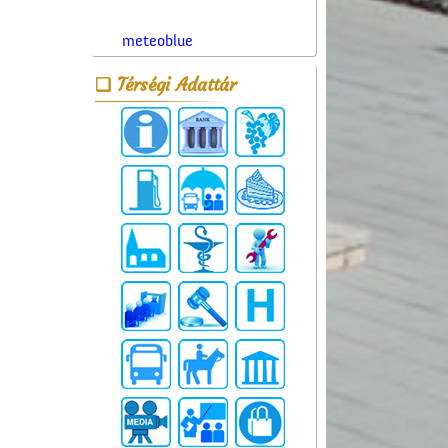
meteoblue
Térségi Adattár