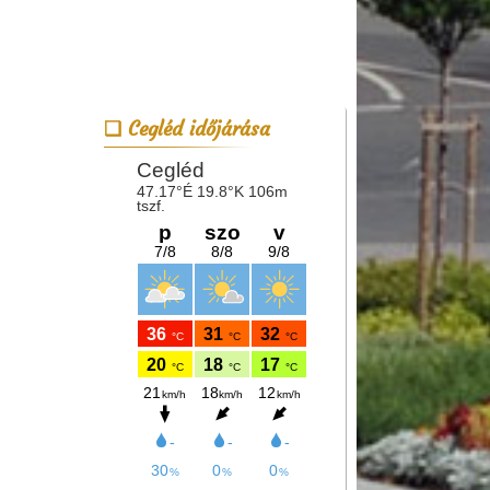
Cegléd időjárása