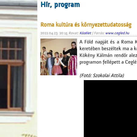
Hír, program
Roma kultúra és környezettudatosság
2022.04.23. 20:15
Rovat:
Közélet
| Forrás:
www.cegled.hu
A Föld napját és a Roma 
keretében beszéltek ma a k
Kökény Kálmán rendőr alezr
programon fellépett a Cegl
(Fotó: Szokolai Attila)