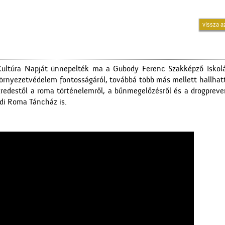
vissza a
Kultúra Napját ünnepelték ma a Gubody Ferenc Szakképző Iskol
örnyezetvédelem fontosságáról, továbbá több más mellett hallhat
edestől a roma történelemről, a bűnmegelőzésről és a drogpreven
édi Roma Táncház is.