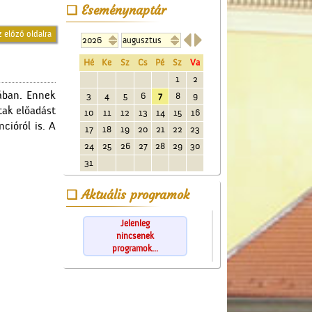
Eseménynaptár
z előző oldalra


Hé
Ke
Sz
Cs
Pé
Sz
Va
1
2
ában. Ennek
3
4
5
6
7
8
9
tak előadást
10
11
12
13
14
15
16
cióról is. A
17
18
19
20
21
22
23
24
25
26
27
28
29
30
31
Aktuális programok
Jelenleg
nincsenek
programok...