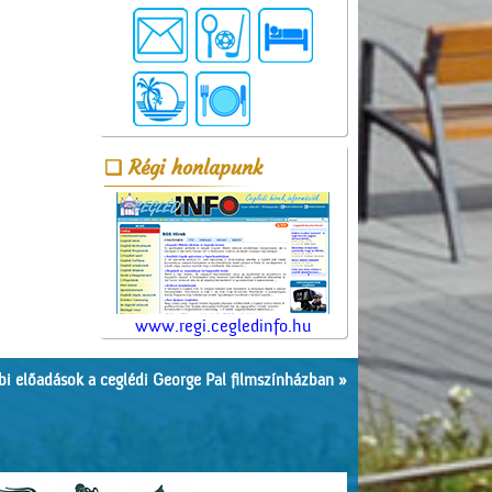
Régi honlapunk
www.regi.cegledinfo.hu
i előadások a ceglédi George Pal filmszínházban »