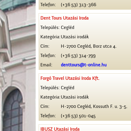
Telefon:
(+36 53) 313-366
Dent Tours Utazási Iroda
Település:
Cegléd
Kategória:
Utazási irodák
Cím:
H-2700 Cegléd, Borz utca 4.
Telefon:
(+36 53) 314-799
Email:
denttours@t-online.hu
Forgó Travel Utazási Iroda Kft.
Település:
Cegléd
Kategória:
Utazási irodák
Cím:
H-2700 Cegléd, Kossuth F. u. 3-5.
Telefon:
(+36 53) 501-045
IBUSZ Utazási Iroda