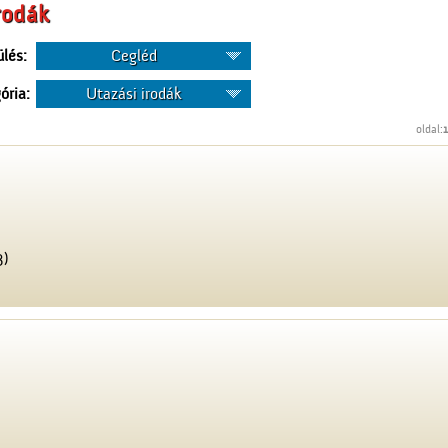
rodák
ülés:
Cegléd
ória:
Utazási irodák
oldal:
1
3)