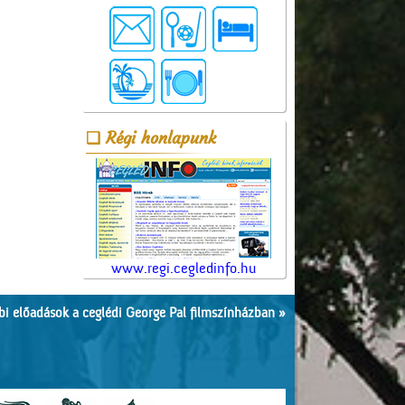
Régi honlapunk
www.regi.cegledinfo.hu
i előadások a ceglédi George Pal filmszínházban »