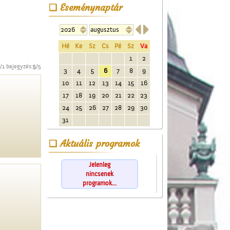
Eseménynaptár


Hé
Ke
Sz
Cs
Pé
Sz
Va
1
2
/1 bejegyzés:
5
/5
3
4
5
6
7
8
9
10
11
12
13
14
15
16
17
18
19
20
21
22
23
24
25
26
27
28
29
30
31
Aktuális programok
Jelenleg
nincsenek
programok...