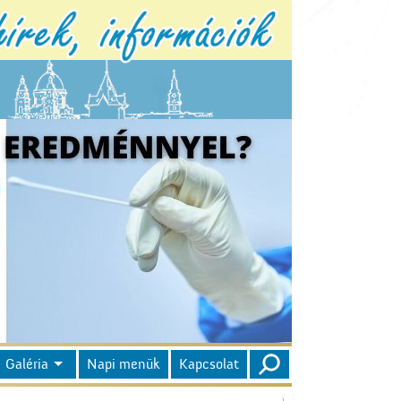
Galéria
Napi menük
Kapcsolat