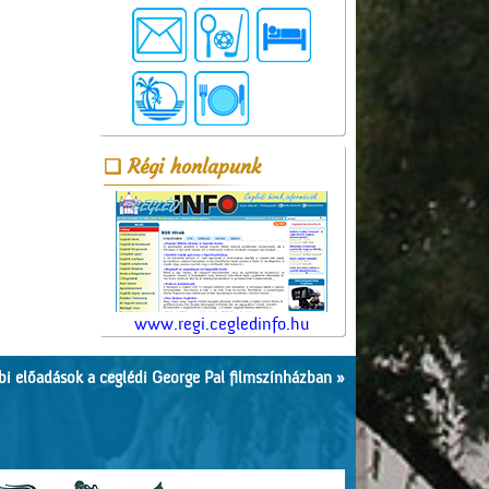
Régi honlapunk
www.regi.cegledinfo.hu
i előadások a ceglédi George Pal filmszínházban »