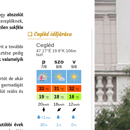
ogy
abszolút
zereplőknek,
zően sokféle
Cegléd időjárása
yit a további
sztése pedig
k valamelyik
ártót de akár
t garmadáját
út reális és
utóbbi évek