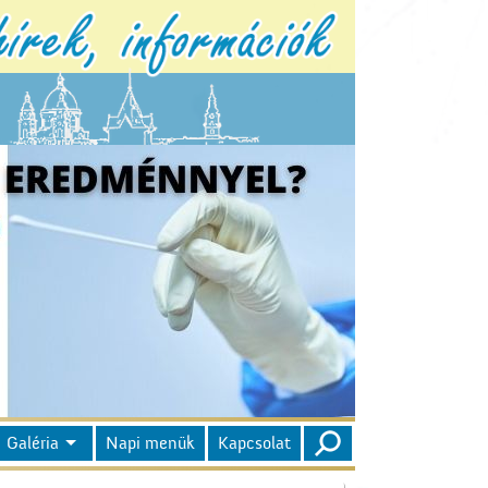
Galéria
Napi menük
Kapcsolat