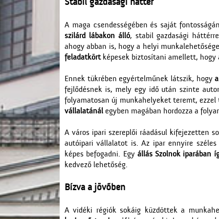
Stabil gazdasági háttér
A maga csendességében és saját fontosságána
szilárd lábakon álló
, stabil gazdasági háttérr
ahogy abban is, hogy a helyi munkalehetőségek
feladatkört
képesek biztosítani amellett, hogy
Ennek tükrében egyértelműnek látszik, hogy
a
fejlődésnek is, mely egy idő után szinte aut
folyamatosan új munkahelyeket teremt, ezzel to
vállalatánál
egyben magában hordozza a folyama
A város ipari szereplői ráadásul kifejezetten s
autóipari vállalatot is. Az ipar ennyire szé
képes befogadni. Egy
állás Szolnok iparában 
kedvező lehetőség.
Bízva a jövőben
A vidéki régiók sokáig küzdöttek a munkah