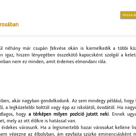
vissza a
árosában
zül néhány már csupán fekvése okán is kiemelkedik a többi köz
n igaz, hiszen lényegében összekötő kapocsként szolgál a kelet
zonban nem ez minden, amit érdemes elmondani róla.
icsiben, akár nagyban gondolkodunk. Az sem mindegy például, hogy
 a legközelebbi bolttól vagy épp az iskolától, óvodától. Ha nagy
adlagos, hogy
a térképen milyen pozíció jutott neki
. Ennek ugy
t, mely az ott élőkre is hatással van.
 érdekes városunk. Ha a legismertebb hazai városokat kellene lis
nem végezne az élbolyban, ám egyfajta szürke eminenciásként 