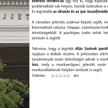
kedvező tendenciái
úgy néz ki, hogy képesek 
problémákból sok helyen, köztük Szolnokon is m
Ez leginkább
az oktatás és az ipar összefonód
A városban jelentős szakmai képzés zajlik, m
kitermelését célozza. Gépipar, számítástechni
lehetőségekből. A piacképes tudás tehát h
tartását is segítik.
Tekintve, hogy a legtöbb
állás Szolnok ipará
nyújtani a diákok részére. A jellemzően elé
tanulmányok során lehetőséget adnak a munka
lesz
, mely a munkaerőpiaci jelenlét során
munkavállalóinak helyben tartását is segíti.
Értékelés:
0
/0