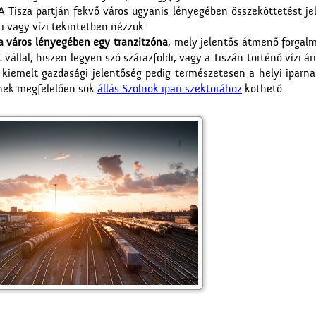
 A Tisza partján fekvő város ugyanis lényegében összeköttetést jel
ti vagy vízi tekintetben nézzük.
 város lényegében egy tranzitzóna
, mely jelentős átmenő forgalm
állal, hiszen legyen szó szárazföldi, vagy a Tiszán történő vízi áru
 kiemelt gazdasági jelentőség pedig természetesen a helyi iparna
nnek megfelelően sok
állás Szolnok ipari
szektorához
köthető.