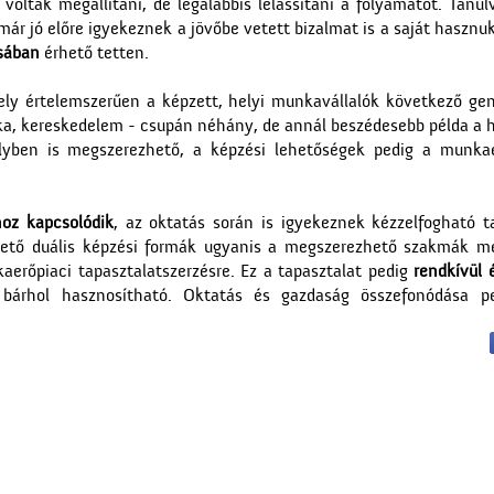
voltak megállítani, de legalábbis lelassítani a folyamatot. Tanul
ár jó előre igyekeznek a jövőbe vetett bizalmat is a saját hasznukr
ásában
érhető tetten.
ely értelemszerűen a képzett, helyi munkavállalók következő ge
ka, kereskedelem - csupán néhány, de annál beszédesebb példa a h
elyben is megszerezhető, a képzési lehetőségek pedig a munka
hoz kapcsolódik
, az oktatás során is igyekeznek kézzelfogható t
rhető duális képzési formák ugyanis a megszerezhető szakmák me
erőpiaci tapasztalatszerzésre. Ez a tapasztalat pedig
rendkívül 
 bárhol hasznosítható. Oktatás és gazdaság összefonódása p