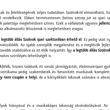
k és felelősségének teljes tudatában Szolnokról elmondható, h
el rendelkezik. Ebben természetesen fontos szerep jut az ipari s
 palettája meglehetősen színes. Ezek a vállalatok ugyanis
jellem
 az alkalmazotti létszámuk is meglehetősen magas.
 legtöbb állás Szolnok ipari szektorában érhető el
. Ez pedig utat n
omatizálódik. Az újabb szereplők megjelenése és a meglévők fejle
vább stabilizálva az itt élők helyzetét. Így
a legtöbb állás Szolno
tos szintlépés lehetőségét is.
okfélék, hiszen találunk itt vasúti járműgyártót, élelmiszeripari gy
les vertikuma pedig szakemberek és betanított munkások komplet
így nem csupán a helyi
, de a környékbeli lakosok számára is abszol
elyek hiányával és a munkaképes lakosság elvándorlásával. Az