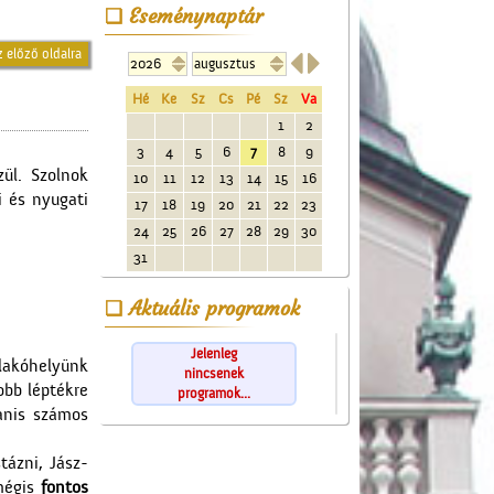
Eseménynaptár
z előző oldalra


Hé
Ke
Sz
Cs
Pé
Sz
Va
1
2
3
4
5
6
7
8
9
ül. Szolnok
10
11
12
13
14
15
16
i és nyugati
17
18
19
20
21
22
23
24
25
26
27
28
29
30
31
Aktuális programok
Jelenleg
 lakóhelyünk
nincsenek
obb léptékre
programok...
anis számos
tázni, Jász-
mégis
fontos