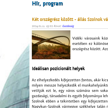
Hír, program
Két országrész között - állás Szolnok v
2024.01.11. 19:02
Rovat:
Gazdaság
Vidéki városaink kö
esetében ez különöse
országrész között. A
Ideálisan pozicionált helyek
Az elhelyezkedés kifejezetten fontos, akár k
milyen messze helyezkedik el munkahelyünktől,
vetítjük ezt le, egy város számára sem sok
gazdasági, társadalmi és egyéb folyománya lehe
Szolnok ebben a tekintetben egy kifejezetten
Nagykun-Szolnok vármegye székhelye talán 