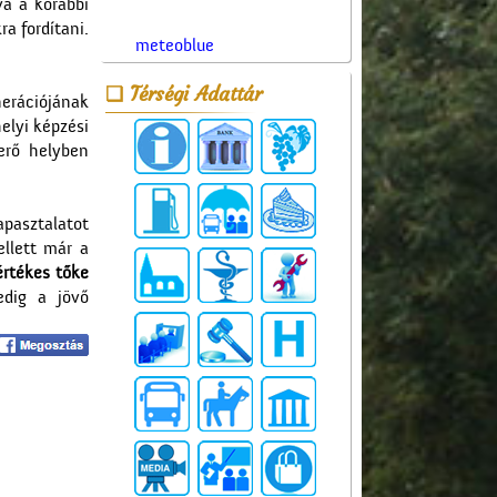
va a korábbi
a fordítani.
meteoblue
Térségi Adattár
nerációjának
elyi képzési
erő helyben
apasztalatot
llett már a
értékes tőke
edig a jövő