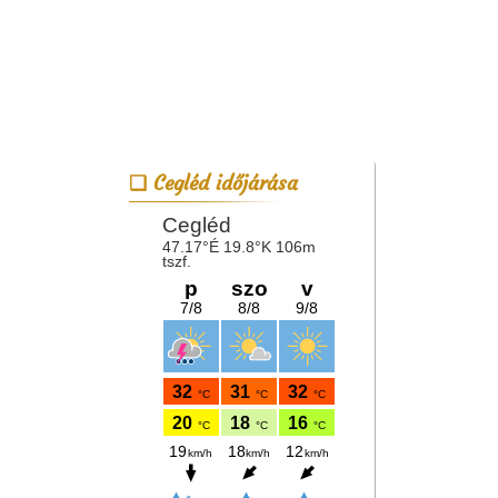
Cegléd időjárása