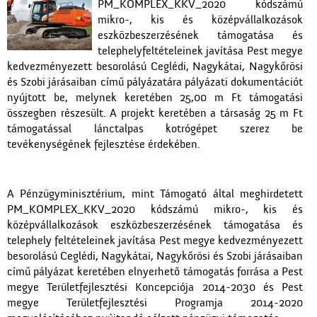
PM_KOMPLEX_KKV_2020 kódszámú
mikro-, kis és középvállalkozások
eszközbeszerzésének támogatása és
telephelyfeltételeinek javítása Pest megye
kedvezményezett besorolású Ceglédi, Nagykátai, Nagykőrösi
és Szobi járásaiban című pályázatára pályázati dokumentációt
nyújtott be, melynek keretében 25,00 m Ft támogatási
összegben részesült. A projekt keretében a társaság 25 m Ft
támogatással lánctalpas kotrógépet szerez be
tevékenységének fejlesztése érdekében.
A Pénzügyminisztérium, mint Támogató által meghirdetett
PM_KOMPLEX_KKV_2020 kódszámú mikro-, kis és
középvállalkozások eszközbeszerzésének támogatása és
telephely feltételeinek javítása Pest megye kedvezményezett
besorolású Ceglédi, Nagykátai, Nagykőrösi és Szobi járásaiban
című pályázat keretében elnyerhető támogatás forrása a Pest
megye Területfejlesztési Koncepciója 2014-2030 és Pest
megye Területfejlesztési Programja 2014-2020