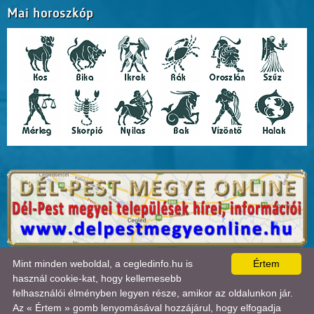
Mai horoszkóp
A lap
0.465
másodperc alatt készült el. |
Copyright 2026 © Cegledinfo
, design by:
Mint minden weboldal, a cegledinfo.hu is
Értem
Tánczos Tibor
|
ÍRJON NEKÜNK!
|
OLDALTÉRKÉP
|
IMPRESSZUM
|
|
használ cookie-kat, hogy kellemesebb
A látogatók száma 2018.11.11-től:
22713244
| Ebben a hónapban:
38230
| Ma:
2284
|
felhasználói élményben legyen része, amikor az oldalunkon jár.
jelenleg:
3
|
Statisztika
Az « Értem » gomb lenyomásával hozzájárul, hogy elfogadja