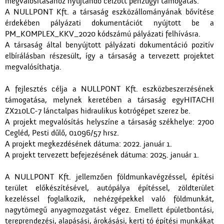
megvalósításához nyújtandó célzott pénzügyi támogatás.
A NULLPONT Kft. a társaság eszközállományának bővítése
érdekében pályázati dokumentációt nyújtott be a
PM_KOMPLEX_KKV_2020 kódszámú pályázati felhívásra.
A társaság által benyújtott pályázati dokumentáció pozitív
elbírálásban részesült, így a társaság a tervezett projektet
megvalósíthatja.
A fejlesztés célja a NULLPONT Kft. eszközbeszerzésének
támogatása, melynek keretében a társaság egyHITACHI
ZX210LC-7 lánctalpas hidraulikus kotrógépet szerez be.
A projekt megvalósítás helyszíne a társaság székhelye: 2700
Cegléd, Pesti dűlő, 01096/57 hrsz.
A projekt megkezdésének dátuma: 2022. január 1.
A projekt tervezett befejezésének dátuma: 2025. január 1.
A NULLPONT Kft. jellemzően földmunkavégzéssel, építési
terület előkészítésével, autópálya építéssel, zöldterület
kezeléssel foglalkozik, nehézgépekkel való földmunkát,
nagytömegű anyagmozgatást végez. Emellett épületbontási,
tereprendezési, alapásási, árokásási, kerti tó építési munkákat