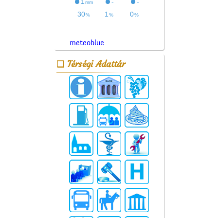
meteoblue
Térségi Adattár