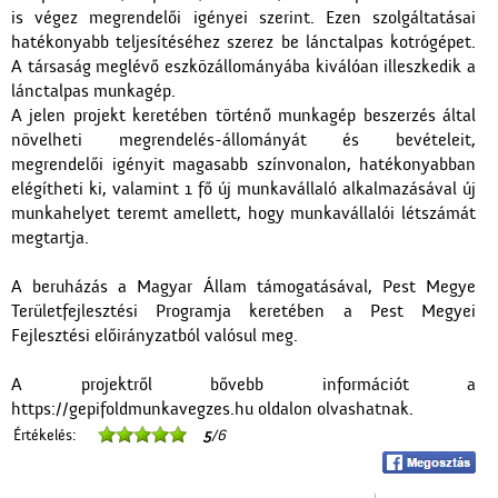
is végez megrendelői igényei szerint. Ezen szolgáltatásai
hatékonyabb teljesítéséhez szerez be lánctalpas kotrógépet.
A társaság meglévő eszközállományába kiválóan illeszkedik a
lánctalpas munkagép.
A jelen projekt keretében történő munkagép beszerzés által
növelheti megrendelés-állományát és bevételeit,
megrendelői igényit magasabb színvonalon, hatékonyabban
elégítheti ki, valamint 1 fő új munkavállaló alkalmazásával új
munkahelyet teremt amellett, hogy munkavállalói létszámát
megtartja.
A beruházás a Magyar Állam támogatásával, Pest Megye
Területfejlesztési Programja keretében a Pest Megyei
Fejlesztési előirányzatból valósul meg.
A projektről bővebb információt a
https://gepifoldmunkavegzes.hu oldalon olvashatnak.
Értékelés:
5
/6