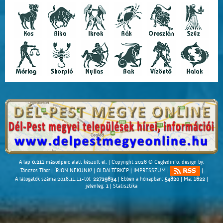
A lap
0.211
másodperc alatt készült el. |
Copyright 2026 © Cegledinfo
, design by:
Tánczos Tibor
|
ÍRJON NEKÜNK!
|
OLDALTÉRKÉP
|
IMPRESSZUM
|
|
A látogatók száma 2018.11.11-től:
22729834
| Ebben a hónapban:
54820
| Ma:
1622
|
jelenleg:
1
|
Statisztika