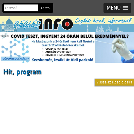
MENÜ
Hír, program
vissza az előző oldalra