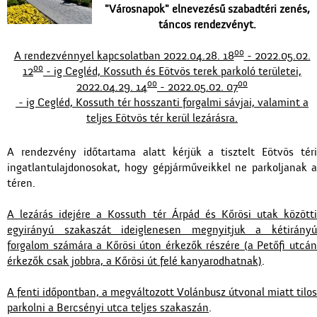
"Városnapok" elnevezésű szabadtéri zenés,
táncos rendezvényt.
00
A rendezvénnyel kapcsolatban 2022.04.28. 18
- 2022.05.02.
00
12
- ig Cegléd, Kossuth és Eötvös terek parkoló területei,
00
00
2022.04.29. 14
- 2022.05.02. 07
- ig Cegléd, Kossuth tér hosszanti forgalmi sávjai, valamint a
teljes Eötvös tér kerül lezárásra.
A rendezvény időtartama alatt kérjük a tisztelt Eötvös téri
ingatlantulajdonosokat, hogy gépjárműveikkel ne parkoljanak a
téren.
A lezárás idejére a Kossuth tér Árpád és Kőrösi utak közötti
egyirányú szakaszát ideiglenesen megnyitjuk a kétirányú
forgalom számára a Kőrösi úton érkezők részére (a Petőfi utcán
érkezők csak jobbra, a Kőrösi út felé kanyarodhatnak)
.
A fenti időpontban, a megváltozott Volánbusz útvonal miatt tilos
parkolni a Bercsényi utca teljes szakaszán
.