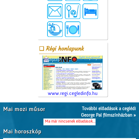
Régi honlapunk
www.regi.cegledinfo.hu
További előadások a ceglédi
Mai mozi műsor
George Pal filmszínházban »
Ma már nincsenek előadások...
Mai horoszkóp