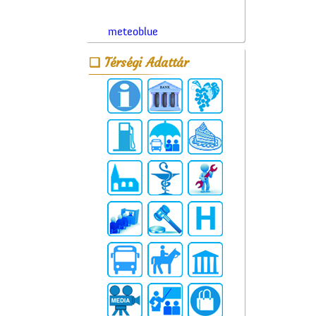
meteoblue
Térségi Adattár