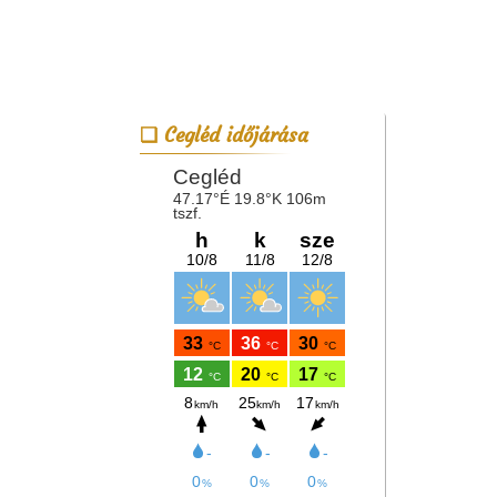
Cegléd időjárása