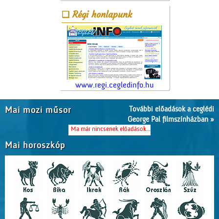
Régi honlapunk
www.regi.cegledinfo.hu
További előadások a ceglédi
Mai mozi műsor
George Pal filmszínházban »
Ma már nincsenek előadások...
Mai horoszkóp