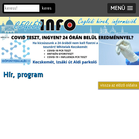
MENÜ
Hír, program
vissza az előző oldalra