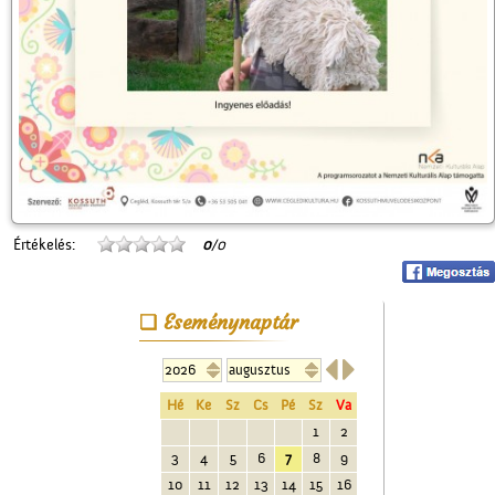
Értékelés:
0
/0
Eseménynaptár


Hé
Ke
Sz
Cs
Pé
Sz
Va
1
2
3
4
5
6
7
8
9
10
11
12
13
14
15
16