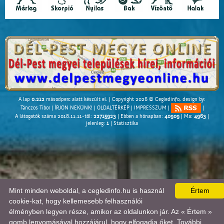
A lap
0.212
másodperc alatt készült el. |
Copyright 2026 © Cegledinfo
, design by:
Tánczos Tibor
|
ÍRJON NEKÜNK!
|
OLDALTÉRKÉP
|
IMPRESSZUM
|
|
A látogatók száma 2018.11.11-től:
22715923
| Ebben a hónapban:
40909
| Ma:
4963
|
jelenleg:
1
|
Statisztika
Mint minden weboldal, a cegledinfo.hu is használ
Értem
cookie-kat, hogy kellemesebb felhasználói
élményben legyen része, amikor az oldalunkon jár. Az « Értem »
gomb lenyomásával hozzájárul, hogy elfogadja őket. További