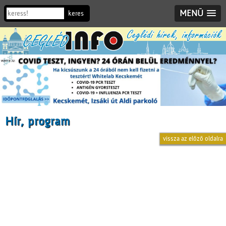
MENÜ
Hír, program
vissza az előző oldalra