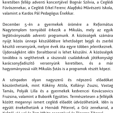
keretében fellép adventi koncertjével Bognár Szilvia, a Ceglédi
Fúvószenekar, a Ceglédi Erkel Ferenc Alapfokú Művészeti Iskola,
valamint a Kardos Pál Pedagógus Énekkar.
December 5-én a gyermekek örömére a Református
Nagytemplom tornyából érkezik a Mikulás, mely az egyik
leglátványosabb adventi programunk. A közösségek számára
nyújt közös ünnepi készülődésre lehetőséget bejgli és zserbó
készítő versenyünk, melyre évek óta egyre többen jelentkeznek.
Újdonságként idén forraltborral is lehet készülni. A közösségek
továbbra is segíthetnek a rászoruló családoknak jótékonysági
karácsonyfadíszítő versenyünk keretében, és a már
hagyományossá vált Mikulás futás is a programok részét képezi.
A színpadon olyan nagyszerű és népszerű előadókat
köszönthetünk, mint Kökény Attila, Kollányi Zsuzsi, Vastag
Tamás, Polyák Lilla és a gyermekek kedvencei Kovácsovics
Fruzsina, valamint a Buborék Együttes. Természetesen a fellépők
között megannyi ismert ceglédi előadót üdvözölhetünk. Idén is
együtt énekelhetünk a Hernádi Péterrel, a Gríz zenekarral, a