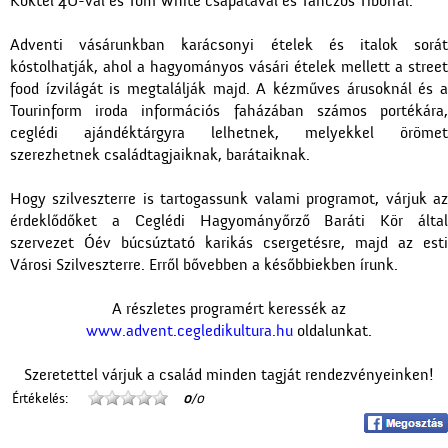
Koktél 4U-val és Tom White csapatával és Tánczos Tiborral.
Adventi vásárunkban karácsonyi ételek és italok sorát
kóstolhatják, ahol a hagyományos vásári ételek mellett a street
food ízvilágát is megtalálják majd. A kézműves árusoknál és a
Tourinform iroda információs faházában számos portékára,
ceglédi ajándéktárgyra lelhetnek, melyekkel örömet
szerezhetnek családtagjaiknak, barátaiknak.
Hogy szilveszterre is tartogassunk valami programot, várjuk az
érdeklődőket a Ceglédi Hagyományőrző Baráti Kör által
szervezet Óév búcsúztató karikás csergetésre, majd az esti
Városi Szilveszterre. Erről bővebben a későbbiekben írunk.
A részletes programért keressék az
www.advent.cegledikultura.hu
oldalunkat.
Szeretettel várjuk a család minden tagját rendezvényeinken!
Értékelés:
0
/0