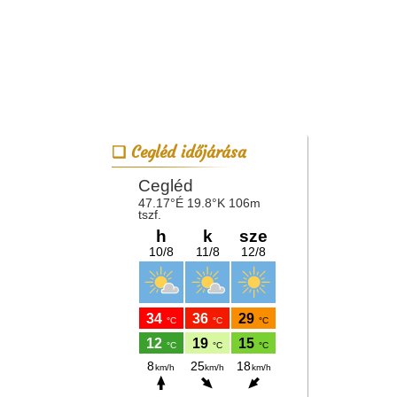
Cegléd időjárása