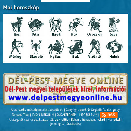
Mai horoszkóp
A lap
0.280
másodperc alatt készült el. |
Copyright 2026 © Cegledinfo
, design by:
Tánczos Tibor
|
ÍRJON NEKÜNK!
|
OLDALTÉRKÉP
|
IMPRESSZUM
|
|
A látogatók száma 2018.11.11-től:
22730860
| Ebben a hónapban:
55846
| Ma:
2648
|
jelenleg:
1
|
Statisztika