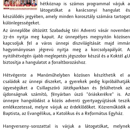
hétköznap is számos programmal várjuk a
látogatókat a karácsonyi hangulat és
készülődés jegyében, amely minden korosztály számára tartogat
különlegességeket.
Az ünneplőbe öltözött Szabadság téri Adventi vásár november
27-én nyitja meg kapuit. Az ünnepélyes megnyitón közösen
kapcsoljuk fel a város ünnepi díszvilágítását majd immár
hagyományosan jégrevü nyitja meg a korcsolyapályát. A
nyitóhétvégén újabb meglepetés jégszobor készül és a Koktél 4U
biztosítja a hangulatot a forraltborozáshoz.
Hétvégente a Manóműhelyben közösen készíthetik el a
családok az ünnepi díszeket, a gyerekek pedig kipróbálhatják
ügyeségüket a Csillagszóró Játékparkban és felülhetnek az
újdonságnak számító, fényárban úszó "óriáskerékre" is. Az
ünnepre hangolódást a közös adventi gyertyagyújtások teszik
emlékezetessé, melyre várjuk az érdeklődőket. Közreműködik a
Baptista, az Evangélikus, a Katolikus és a Református Egyház.
Hangverseny-sorozattal is várjuk a látogatókat, melynek