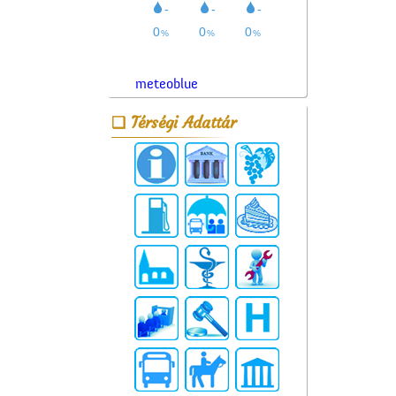
meteoblue
Térségi Adattár