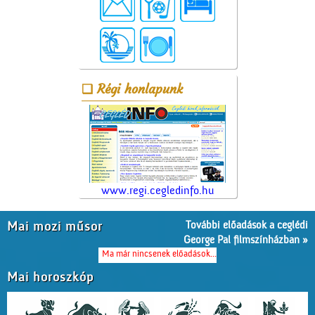
Régi honlapunk
www.regi.cegledinfo.hu
További előadások a ceglédi
Mai mozi műsor
George Pal filmszínházban »
Ma már nincsenek előadások...
Mai horoszkóp