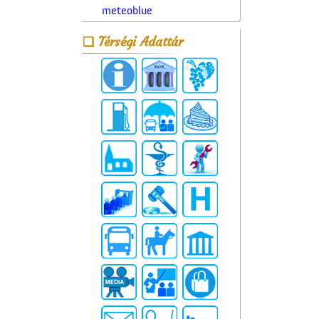
meteoblue
Térségi Adattár