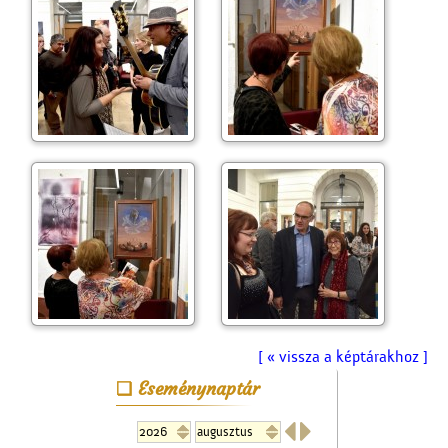
[ « vissza a képtárakhoz ]
Eseménynaptár

