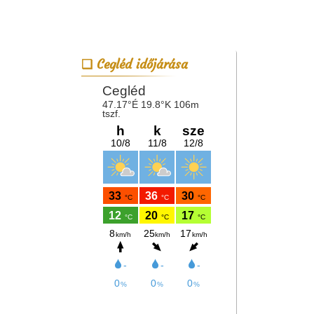
Cegléd időjárása